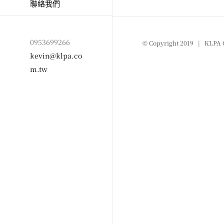
聯絡我們
0953699266
© Copyright 2019 | KLPA 
kevin@klpa.co
m.tw